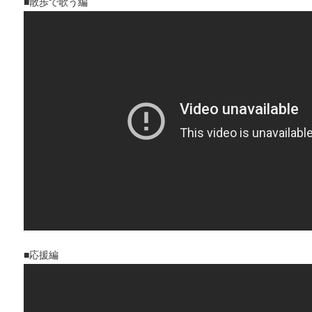
■散歩で歌う編
■応援編