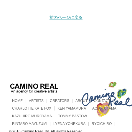
前のページに戻る
HOME
ARTISTS
CREATORS
ABOUT
CONTACT
CHARLOTTE KATE FOX
KEN YAMAMURA
AOI OKUYAMA
KAZUHIRO MUROYAMA
TOMMY BASTOW
RINTARO MAYUZUMI
LYENA YONEKURA
RYOICHIRO
© 2016 Camino Real., ltd. All Rights Reserved.