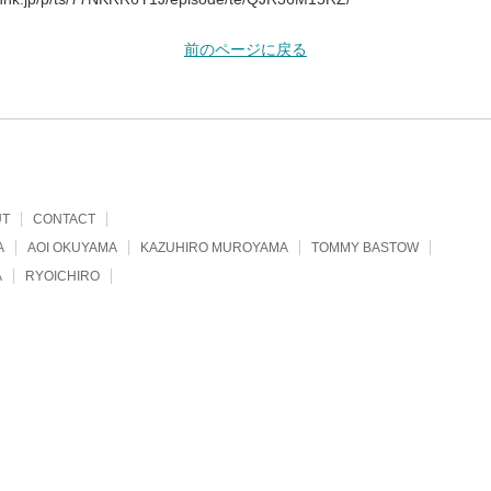
前のページに戻る
UT
CONTACT
A
AOI OKUYAMA
KAZUHIRO MUROYAMA
TOMMY BASTOW
A
RYOICHIRO