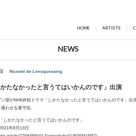
HOME
ARTISTS
C
NEWS
日
Nozomi de Lencquesaing
しかたなかったと言うてはいかんのです」出演
ザン望がNHK終戦ドラマ「しかたなかったと言うてはいかんのです」出
を通わせる看守役。
マ「しかたなかったと言うてはいかんのです」
2021年8月13日
.nhk.jp/p/ts/77NKRR6Y1J/episode/te/QJR36M15RZ/