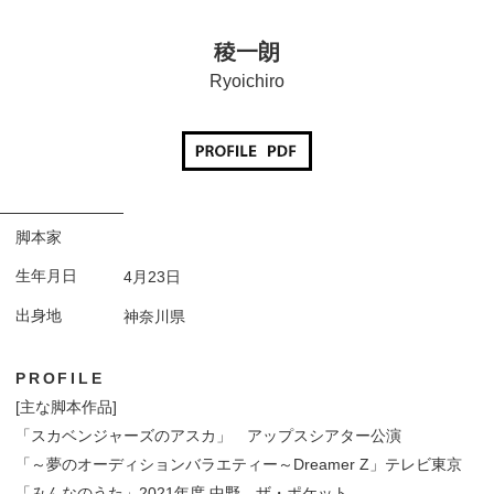
稜一朗
Ryoichiro
脚本家
生年月日
4月23日
出身地
神奈川県
PROFILE
[主な脚本作品]
「スカベンジャーズのアスカ」 アップスシアター公演
「～夢のオーディションバラエティー～Dreamer Z」テレビ東京
「みんなのうた」2021年度 中野 ザ・ポケット