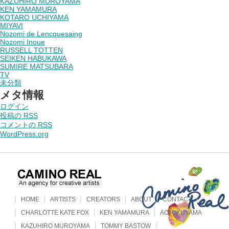
KAZUHIRO MUROYAMA
KEN YAMAMURA
KOTARO UCHIYAMA
MIYAVI
Nozomi de Lencquesaing
Nozomi Inoue
RUSSELL TOTTEN
SEIKEN HABUKAWA
SUMIRE MATSUBARA
TV
未分類
メタ情報
ログイン
投稿の
RSS
コメントの
RSS
WordPress.org
HOME
ARTISTS
CREATORS
ABOUT
CONTACT
CHARLOTTE KATE FOX
KEN YAMAMURA
AOI OKUYAMA
KAZUHIRO MUROYAMA
TOMMY BASTOW