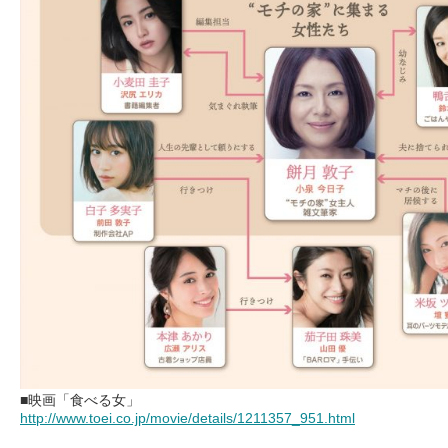
■映画「食べる女」
http://www.toei.co.jp/movie/details/1211357_951.html