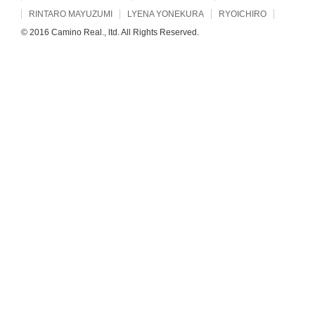
RINTARO MAYUZUMI
LYENA YONEKURA
RYOICHIRO
© 2016 Camino Real., ltd. All Rights Reserved.