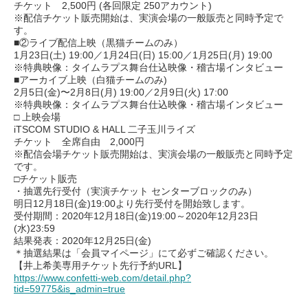
チケット 2,500円 (各回限定 250アカウント)
※配信チケット販売開始は、実演会場の一般販売と同時予定で
す。
■②ライブ配信上映（黒猫チームのみ）
1月23日(土) 19:00／1月24日(日) 15:00／1月25日(月) 19:00
※特典映像：タイムラプス舞台仕込映像・稽古場インタビュー
■アーカイブ上映（白猫チームのみ)
2月5日(金)〜2月8日(月) 19:00／2月9日(火) 17:00
※特典映像：タイムラプス舞台仕込映像・稽古場インタビュー
□ 上映会場
iTSCOM STUDIO & HALL 二子玉川ライズ
チケット 全席自由 2,000円
※配信会場チケット販売開始は、実演会場の一般販売と同時予定
です。
□チケット販売
・抽選先行受付（実演チケット センターブロックのみ）
明日12月18日(金)19:00より先行受付を開始致します。
受付期間：2020年12月18日(金)19:00～2020年12月23日
(水)23:59
結果発表：2020年12月25日(金)
＊抽選結果は「会員マイページ」にて必ずご確認ください。
【井上希美専用チケット先行予約URL】
https://www.confetti-web.com/detail.php?
tid=59775&is_admin=true