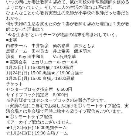
いつの間にか妻は教師を辞めて、彼は高校の非常勤講師を務める
ようになっていた。そして二人の生活の間には1匹の猫。
ひょんなことから教育実習生の恩師が小学校の教師だった妻だと
わかる。
何が夫婦の生活を変えたのか？妻が教師を辞めた理由は？夫が教
師になった理由は？
“今を生きる”というテーマが物語の結末を導き出していく。
■出演
白猫チーム 中井智彦 仙名彩世 黒沢ともよ
黒猫チーム 田村良太 井上希美 飯塚萌木
演奏 Key 田中和音 Vc 石貝梨華
■ 実演会場 ヒカリエホール ホールA
1月23日(土) 15:00白猫／19:00黒猫
1月24日(日) 15:00 黒猫★／19:00白猫☆
1月25日(月) 15:00 白猫／19:00黒猫
チケット
センターブロック指定席 6,500円
サイドブロック指定席 6,000円
※先行販売ではセンターブロックのみ販売予定です。
□ 実演の他にご自宅でお楽しみ頂ける①リモートライブ配信、実
演会場とは別会場で同時上映する②ライブ配信もございます。
■ ①リモートライブ配信
※アーカイブ配信はございません。
★1月24日(日) 15:00黒猫チーム
☆1月24日(日) 19:00 白猫チーム