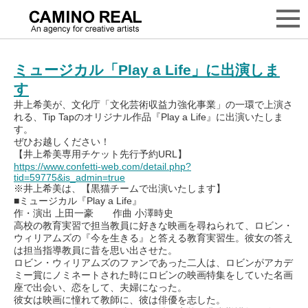
月別: 2020年12月
ミュージカル「Play a Life」に出演しま
す
井上希美が、文化庁「文化芸術収益力強化事業」の一環で上演さ
れる、Tip Tapのオリジナル作品『Play a Life』に出演いたしま
す。
ぜひお越しください！
【井上希美専用チケット先行予約URL】
https://www.confetti-web.com/detail.php?
tid=59775&is_admin=true
※井上希美は、【黒猫チームで出演いたします】
■ミュージカル『Play a Life』
作・演出 上田一豪 作曲 小澤時史
高校の教育実習で担当教員に好きな映画を尋ねられて、ロビン・
ウィリアムズの『今を生きる』と答える教育実習生。彼女の答え
は担当指導教員に昔を思い出させた。
ロビン・ウィリアムズのファンであった二人は、ロビンがアカデ
ミー賞にノミネートされた時にロビンの映画特集をしていた名画
座で出会い、恋をして、夫婦になった。
彼女は映画に憧れて教師に、彼は俳優を志した。