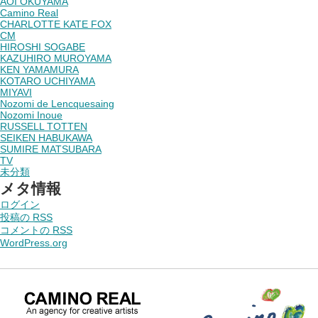
AOI OKUYAMA
Camino Real
CHARLOTTE KATE FOX
CM
HIROSHI SOGABE
KAZUHIRO MUROYAMA
KEN YAMAMURA
KOTARO UCHIYAMA
MIYAVI
Nozomi de Lencquesaing
Nozomi Inoue
RUSSELL TOTTEN
SEIKEN HABUKAWA
SUMIRE MATSUBARA
TV
未分類
メタ情報
ログイン
投稿の
RSS
コメントの
RSS
WordPress.org