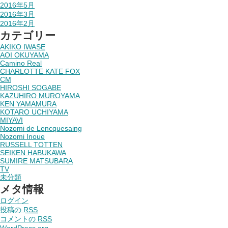
2016年5月
2016年3月
2016年2月
カテゴリー
AKIKO IWASE
AOI OKUYAMA
Camino Real
CHARLOTTE KATE FOX
CM
HIROSHI SOGABE
KAZUHIRO MUROYAMA
KEN YAMAMURA
KOTARO UCHIYAMA
MIYAVI
Nozomi de Lencquesaing
Nozomi Inoue
RUSSELL TOTTEN
SEIKEN HABUKAWA
SUMIRE MATSUBARA
TV
未分類
メタ情報
ログイン
投稿の
RSS
コメントの
RSS