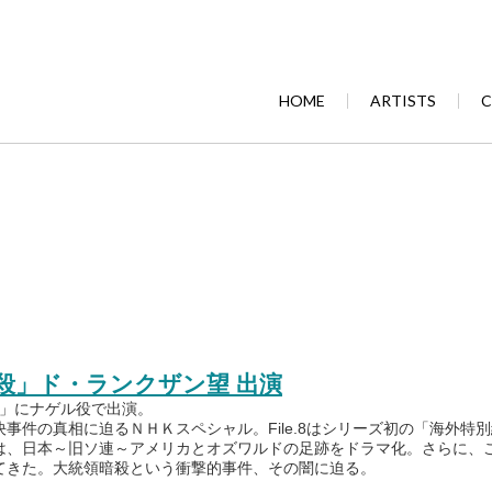
HOME
ARTISTS
C
。
FK暗殺」ド・ランクザン望 出演
暗殺」にナゲル役で出演。
件の真相に迫るＮＨＫスペシャル。File.8はシリーズ初の「海外特
、日本～旧ソ連～アメリカとオズワルドの足跡をドラマ化。さらに、こ
てきた。大統領暗殺という衝撃的事件、その闇に迫る。