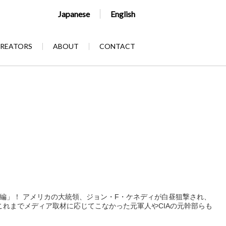
Japanese
English
REATORS
ABOUT
CONTACT
別編」！ アメリカの大統領、ジョン・F・ケネディが白昼狙撃され、
れまでメディア取材に応じてこなかった元軍人やCIAの元幹部らも