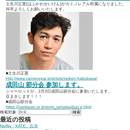
土生川正憲(はぶかわせいけん)がカミノレアル所属になりました。
何卒よろしくお願いいたします。
■土生川正憲
http://www.caminoreal.jp/artists/seiken-habukawa/
成田山 節分会 参加します。
シャーロットが、2月3日成田山節分会に参加いたします。
豆まきします！！！
■成田山節分会
https://naritasan.or.jp/gyoji_sp/setsubun-e.html
検索対象:
検索
最近の投稿
Netflix「KATE」出演