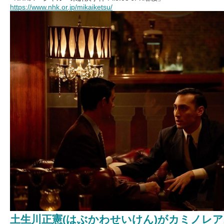
https://www.nhk.or.jp/mikaiketsu/
土生川正憲(はぶかわせいけん)がカミノレ