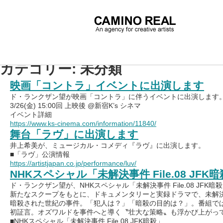
カテゴリー: 未分類
映画「コントラ」イベントに出演します
ド・ランクザン望が映画「コントラ」に伴うイベントに出演します
3/26(金) 15:00回 上映後 @新宿K’s シネマ
イベント詳細
https://www.ks-cinema.com/information/11840/
舞台「ラヴ」に出演します
井上希美が、ミュージカル・コメディ『ラヴ』に出演します。
■「ラヴ」公演情報
https://artistjapan.co.jp/performance/luv/
NHKスペシャル「未解決事件 File.08 J
ド・ランクザン望が、NHKスペシャル「未解決事件 File.08 JFK
新たなスクープをもとに、ドキュメンタリーと実録ドラマで、未解決事
暗殺された世紀の事件。「犯人は？」「暗殺の目的は？」。番組では
初証言。オズワルドを事件へと導く〝壮大な策略〟も浮かび上がっ
■NHKスペシャル「未解決事件 File.08 JFK暗殺」